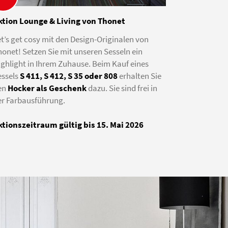
ktion Lounge & Living von Thonet
t’s get cosy mit den Design-Originalen von
onet! Setzen Sie mit unseren Sesseln ein
ighlight in Ihrem Zuhause. Beim Kauf eines
essels
S 411, S 412, S 35 oder 808
erhalten Sie
en
Hocker als Geschenk
dazu. Sie sind frei in
er Farbausführung.
ktionszeitraum gültig bis 15. Mai 2026