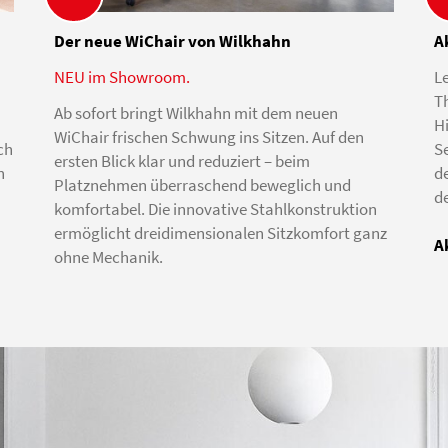
Der neue WiChair von Wilkhahn
A
NEU im Showroom.
Le
Th
Ab sofort bringt Wilkhahn mit dem neuen
H
WiChair frischen Schwung ins Sitzen. Auf den
ch
S
ersten Blick klar und reduziert – beim
h
d
Platznehmen überraschend beweglich und
d
komfortabel. Die innovative Stahlkonstruktion
ermöglicht dreidimensionalen Sitzkomfort ganz
A
ohne Mechanik.