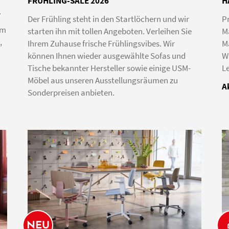
FRÜHLING-SALE 2026
H
l
Der Frühling steht in den Startlöchern und wir
Pr
am
starten ihn mit tollen Angeboten. Verleihen Sie
Ma
,
Ihrem Zuhause frische Frühlingsvibes. Wir
M
können Ihnen wieder ausgewählte Sofas und
W
Tische bekannter Hersteller sowie einige USM-
Le
Möbel aus unseren Ausstellungsräumen zu
A
Sonderpreisen anbieten.
NEU